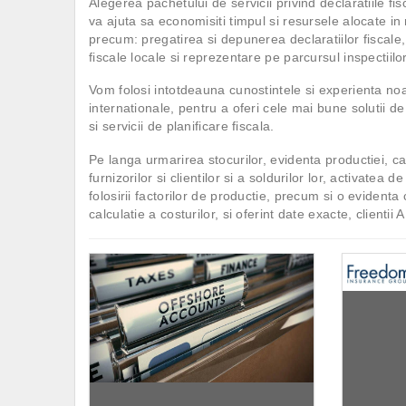
Alegerea pachetului de servicii privind declaratiile fisc
va ajuta sa economisiti timpul si resursele alocate in 
precum: pregatirea si depunerea declaratiilor fiscale, s
fiscale locale si reprezentare pe parcursul inspectiilor
Vom folosi intotdeauna cunostintele si experienta noas
internationale, pentru a oferi cele mai bune solutii d
si servicii de planificare fiscala.
Pe langa urmarirea stocurilor, evidenta productiei, ca
furnizorilor si clientilor si a soldurilor lor, activatea 
folosirii factorilor de productie, precum si o evidenta
calculatie a costurilor, si oferint date exacte, clienti