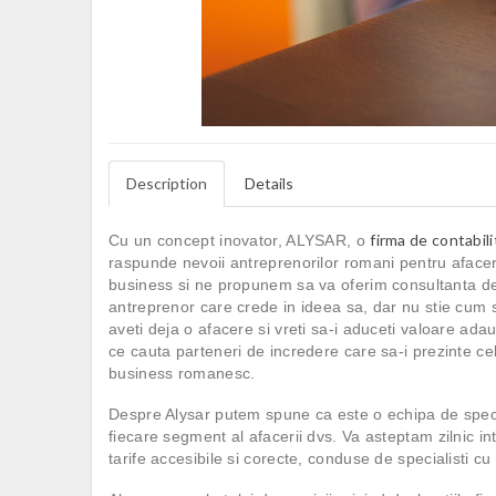
Description
Details
firma de contabil
Cu un concept inovator, ALYSAR, o
raspunde nevoii antreprenorilor romani pentru aface
business si ne propunem sa va oferim consultanta de s
antreprenor care crede in ideea sa, dar nu stie cum s
aveti deja o afacere si vreti sa-i aduceti valoare ada
ce cauta parteneri de incredere care sa-i prezinte ce
business romanesc.
Despre Alysar putem spune ca este o echipa de specia
fiecare segment al afacerii dvs. Va asteptam zilnic i
tarife accesibile si corecte, conduse de specialisti c