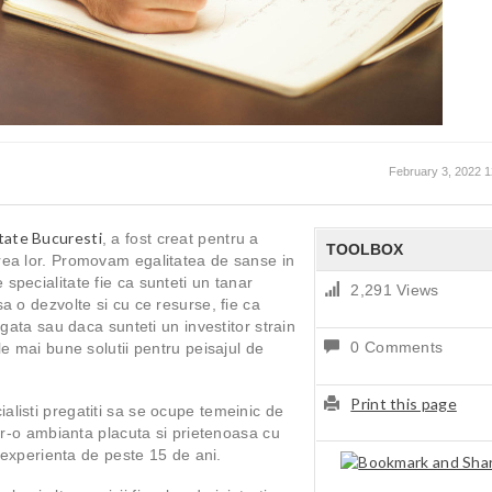
February 3, 2022 
itate Bucuresti
, a fost creat pentru a
TOOLBOX
rea lor. Promovam egalitatea de sanse in
pecialitate fie ca sunteti un tanar
2,291 Views
a o dezvolte si cu ce resurse, fie ca
ugata sau daca sunteti un investitor strain
0 Comments
le mai bune solutii pentru peisajul de
Print this page
listi pregatiti sa se ocupe temeinic de
ntr-o ambianta placuta si prietenoasa cu
u experienta de peste 15 de ani.