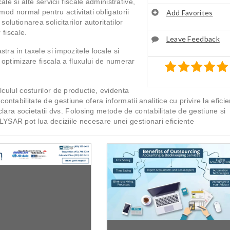
ale si alte servicii fiscale administrative,
mod normal pentru activitati obligatorii
Add Favorites
olutionarea solicitarilor autoritatilor
 fiscale.
Leave Feedback
tra in taxele si impozitele locale si
e optimizare fiscala a fluxului de numerar
lculul costurilor de productie, evidenta
de contabilitate de gestiune ofera informatii analitice cu privire la efici
 clara societatii dvs. Folosing metode de contabilitate de gestiune si
i ALYSAR pot lua deciziile necesare unei gestionari eficiente