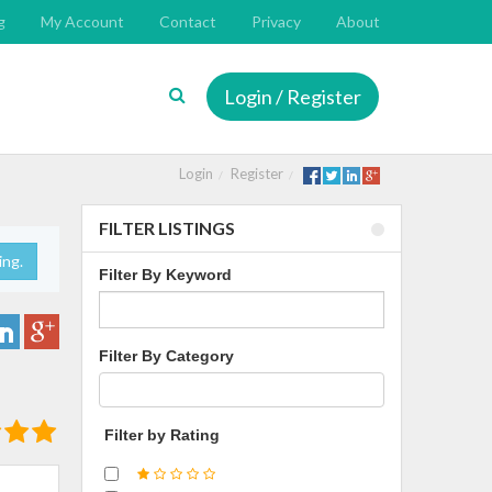
g
My Account
Contact
Privacy
About
Login / Register
Login
Register
FILTER LISTINGS
ing.
Filter By Keyword
Filter By Category
Filter by Rating